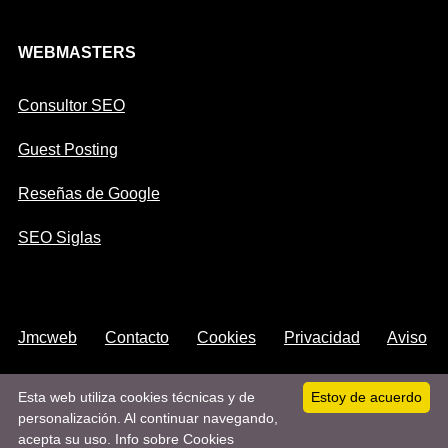
WEBMASTERS
Consultor SEO
Guest Posting
Reseñas de Google
SEO Siglas
Jmcweb
Contacto
Cookies
Privacidad
Aviso
Legal
Mapa
Sitemap
Sobre
Facebook
Esta web utiliza cookies técnicas y de
Estoy de acuerdo
personalización. Al continuar navegando,
Pinterest
acepta su uso.
Info sobre Cookies