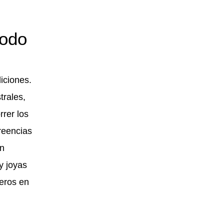
todo
diciones.
trales,
rrer los
reencias
an
y joyas
jeros en