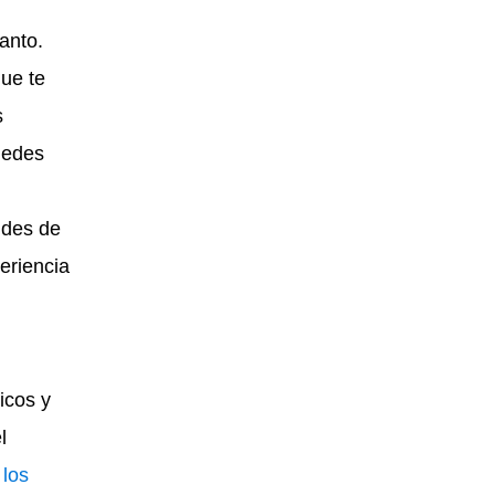
anto.
que te
s
uedes
ides de
eriencia
icos y
l
a
los