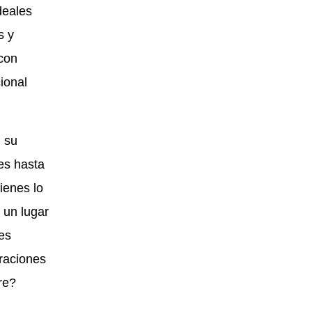
deales
s y
 con
ional
n su
es hasta
ienes lo
 un lugar
es
eraciones
re?