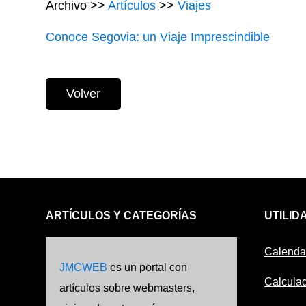
Archivo >>
Artículos
>>
Viajes
Conoce Segovia: un Viaje Imprescindible
Volver
ARTÍCULOS Y CATEGORÍAS
UTILID
Calenda
JMCWEB
es un portal con
Calculad
artículos sobre webmasters,