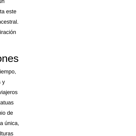
un
eta este
cestral.
iración
iones
tiempo,
s y
iajeros
tatuas
nio de
a única,
lturas