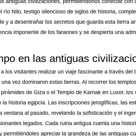
us antiguas civilizaciones, permitiéndonos conectar con 
 río Nilo, testigo silencioso de siglos de historia, compl
le y a desentrañar los secretos que guarda esta tierra an
encia imponente de los faraones y se despierta una adm
mpo en las antiguas civilizac
a los visitantes realizar un viaje fascinante a través del 
 una vez dominaron estas tierras. Al recorrer los templo
irámides de Giza o el Templo de Karnak en Luxor, los v
a historia egipcia. Las inscripciones jeroglíficas, las es
 ventana al pasado, revelando la sofisticación y el inge
sionantes legados. Cada ruina antigua cuenta una histori
 y permitiéndoles apreciar la grandeza de las antiguas cu