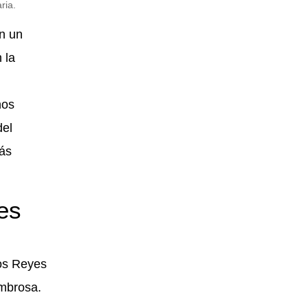
ria.
en un
 la
nos
del
más
nes
los Reyes
ombrosa.